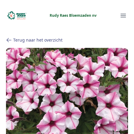
Rudy Raes Bloemzaden nv
Rudy Raes Bloemzaden nv
Ope
Terug naar het overzicht