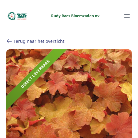
Rudy Raes Bloemzaden nv
Rudy Raes Bloemzaden nv
Ope
Terug naar het overzicht
DIRECT LEVERBAAR