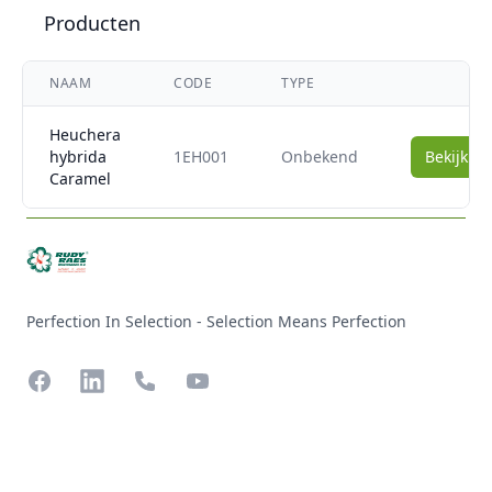
Producten
NAAM
CODE
TYPE
Heuchera
hybrida
1EH001
Onbekend
Bekijk b
Caramel
Perfection In Selection - Selection Means Perfection
Facebook
LinkedIn
Phone
YouTube