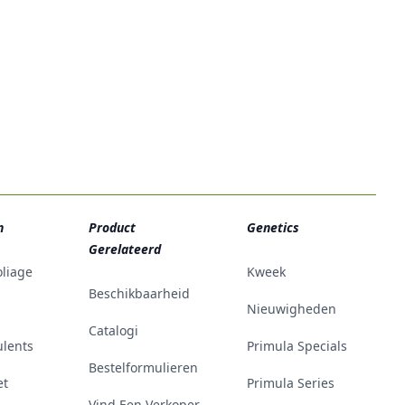
n
Product
Genetics
Gerelateerd
oliage
Kweek
Beschikbaarheid
Nieuwigheden
Catalogi
ulents
Primula Specials
Bestelformulieren
et
Primula Series
Vind Een Verkoper