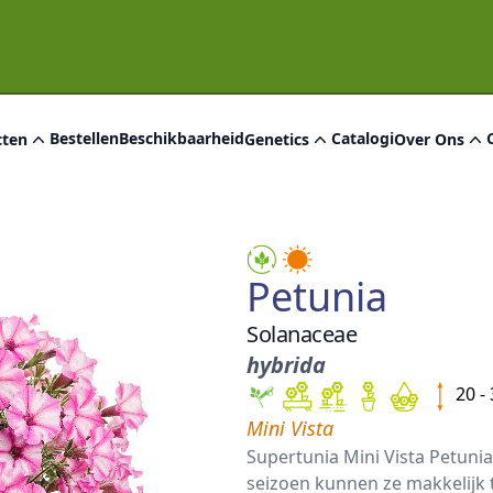
Bestellen
Beschikbaarheid
Catalogi
cten
Genetics
Over Ons
Petunia
Solanaceae
hybrida
20 -
Mini Vista
Supertunia Mini Vista Petunia
seizoen kunnen ze makkelijk