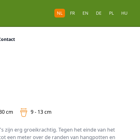
NL
FR
EN
DE
PL
HU
Contact
 30 cm
9 - 13 cm
's zijn erg groeikrachtig. Tegen het einde van het
 tot een meter over de randen van hangpotten en