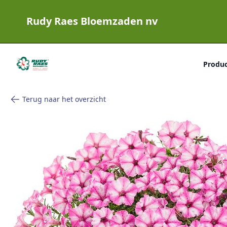
Rudy Raes Bloemzaden nv
Rudy Raes Bloemzaden nv
Produ
Terug naar het overzicht