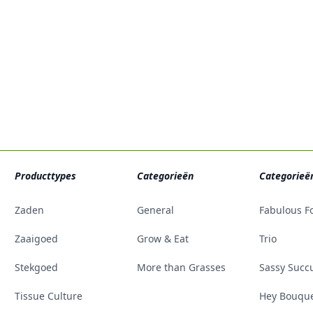
Producttypes
Categorieën
Categorieë
Zaden
General
Fabulous F
Zaaigoed
Grow & Eat
Trio
Stekgoed
More than Grasses
Sassy Succ
Tissue Culture
Hey Bouqu