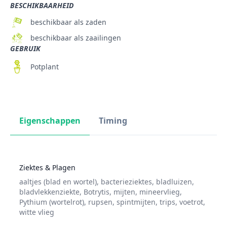
BESCHIKBAARHEID
beschikbaar als zaden
beschikbaar als zaailingen
GEBRUIK
Potplant
Eigenschappen
Timing
Ziektes & Plagen
aaltjes (blad en wortel)
,
bacterieziektes
,
bladluizen
,
bladvlekkenziekte
,
Botrytis
,
mijten
,
mineervlieg
,
Pythium (wortelrot)
,
rupsen
,
spintmijten
,
trips
,
voetrot
,
witte vlieg