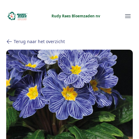
Rudy Raes Bloemzaden nv
Rudy Raes Bloemzaden nv
Ope
Terug naar het overzicht